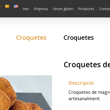
Inici
Empresa
Sense gluten
Productes
Conta
Croquetes
Croquetes
Croquetes d
Descripció
Croquetes de magre
artesanalment.