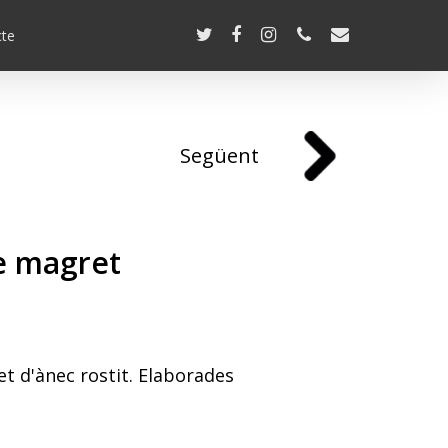
cte
Següent
e magret
t d'ànec rostit. Elaborades