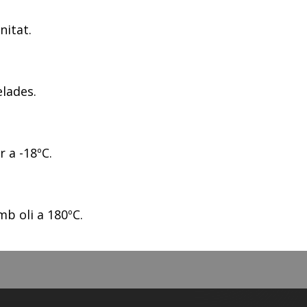
nitat.
lades.
 a -18ºC.
mb oli a 180ºC.