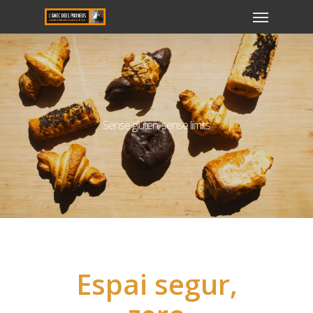
Sense gluten, sense límits
Espai segur,